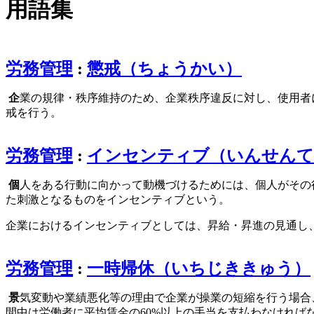
用語集
労務管理
:
懲戒（ちょうかい）
企
業の規律・秩序維持のため、企業秩序違反に対し、使用者
戒を行う。
労務管理
:
インセンティブ（いんせんて
個
人をある行動に向かって動機づけるためには、個人がその
た刺激となるものをインセンティブという。
企業におけるインセンティブとしては、昇給・昇進の見通し
労務管理
:
一時帰休（いちじききゅう）
景
気変動や業績悪化等の理由で企業が操業の短縮を行う場合
間中は労働者に平均賃金の60%以上の手当を支払わなければ