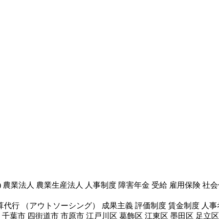
 ) 農業法人 農業生産法人 人事制度 障害年金 受給 雇用保険 社
計算代行 （アウトソーシング） 成果主義 評価制度 賃金制度 人
千葉市 四街道市 市原市 江戸川区 葛飾区 江東区 墨田区 足立区