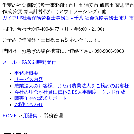
千葉の社会保険労務士事務所 ( 市川市 浦安市 船橋市 習志野市
作成 変更 給与計算代行 （アウトソーシング）他
ガイアFP社会保険労務士事務所 - 千葉 社会保険労務士 市川市
お問い合わせ:047-409-8477（月～金6:00～21:00）
ご予約で時間外・土日祝日も対応いたします。
時間外・お急ぎの場合携帯にご連絡下さい:090-9366-9003
メール・FAX 24時間受付
事務所概要
サービス内容
農業法人のお客様、または農業法人をご検討のお客様
会社の理念が社員に伝わるES人事制度・クレド作成
障害年金の請求サポート
お問い合わせ
HOME
>
用語集
> 労務管理