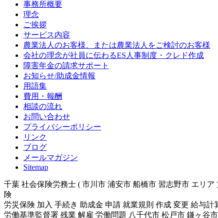
事務所概要
理念
ご挨拶
サービス内容
農業法人のお客様、または農業法人をご検討のお客様
会社の理念が社員に伝わるES人事制度・クレド作成
障害年金の請求サポート
お知らせ/助成金情報
用語集
費用・報酬
相談の流れ
お問い合わせ
プライバシーポリシー
リンク
ブログ
メールマガジン
Sitemap
千葉 社会保険労務士 ( 市川市 浦安市 船橋市 習志野市 エリア
険
労災保険 加入 手続き 助成金 申請 就業規則 作成 変更 給与
労働基準監督署 残業 解雇 労働問題 八千代市 松戸市 鎌ヶ谷市 