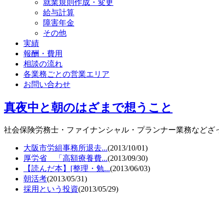
就業規則作成・変更
給与計算
障害年金
その他
実績
報酬・費用
相談の流れ
各業務ごとの営業エリア
お問い合わせ
真夜中と朝のはざまで想うこと
社会保険労務士・ファイナンシャル・プランナー業務などざ
大阪市労組事務所退去...
(2013/10/01)
厚労省 「高額療養費...
(2013/09/30)
【読んだ本】[整理・勉...
(2013/06/03)
朝活考
(2013/05/31)
採用という投資
(2013/05/29)