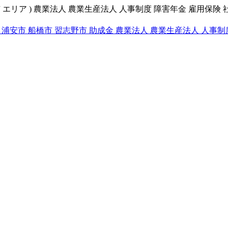
 エリア ) 農業法人 農業生産法人 人事制度 障害年金 雇用保険 
 浦安市 船橋市 習志野市 助成金 農業法人 農業生産法人 人事制