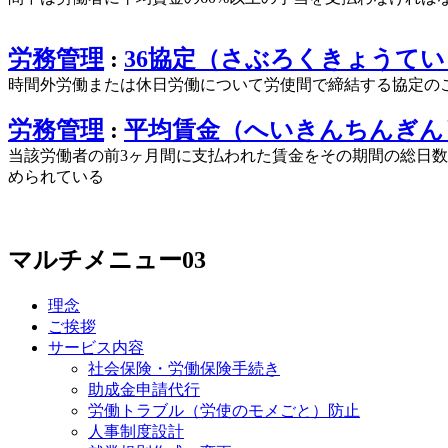
労務管理
:
36協定（さぶろくきょうてい
時間外労働または休日労働について労使間で締結する協定のこ
労務管理
:
平均賃金（へいきんちんぎん
当該労働者の前3ヶ月間に支払われた賃金をその期間の総日数
められている
マルチメニュー03
理念
ご挨拶
サービス内容
社会保険・労働保険手続き
助成金申請代行
労働トラブル（労使のモメごと）防止
人事制度設計