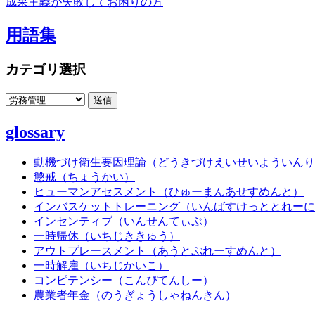
成果主義が失敗してお困りの方
用語集
カテゴリ選択
glossary
動機づけ衛生要因理論（どうきづけえいせいよういんり
懲戒（ちょうかい）
ヒューマンアセスメント（ひゅーまんあせすめんと）
インバスケットトレーニング（いんばすけっととれーに
インセンティブ（いんせんてぃぶ）
一時帰休（いちじききゅう）
アウトプレースメント（あうとぷれーすめんと）
一時解雇（いちじかいこ）
コンピテンシー（こんぴてんしー）
農業者年金（のうぎょうしゃねんきん）