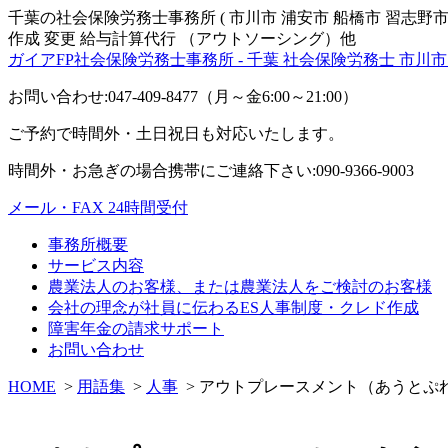
千葉の社会保険労務士事務所 ( 市川市 浦安市 船橋市 習志野市
作成 変更 給与計算代行 （アウトソーシング）他
ガイアFP社会保険労務士事務所 - 千葉 社会保険労務士 市川市
お問い合わせ:047-409-8477（月～金6:00～21:00）
ご予約で時間外・土日祝日も対応いたします。
時間外・お急ぎの場合携帯にご連絡下さい:090-9366-9003
メール・FAX 24時間受付
事務所概要
サービス内容
農業法人のお客様、または農業法人をご検討のお客様
会社の理念が社員に伝わるES人事制度・クレド作成
障害年金の請求サポート
お問い合わせ
HOME
>
用語集
>
人事
> アウトプレースメント（あうとぷ