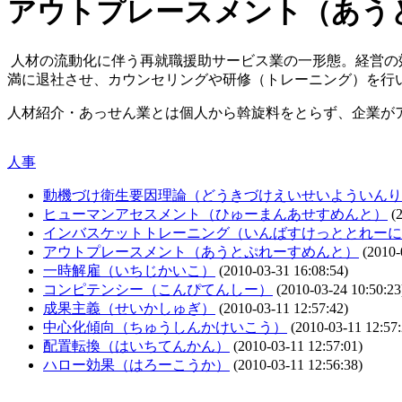
アウトプレースメント（あう
人
材の流動化に伴う再就職援助サービス業の一形態。経営の
満に退社させ、カウンセリングや研修（トレーニング）を行
人材紹介・あっせん業とは個人から斡旋料をとらず、企業が
人事
動機づけ衛生要因理論（どうきづけえいせいよういんり
ヒューマンアセスメント（ひゅーまんあせすめんと）
(2
インバスケットトレーニング（いんばすけっととれーに
アウトプレースメント（あうとぷれーすめんと）
(2010-
一時解雇（いちじかいこ）
(2010-03-31 16:08:54)
コンピテンシー（こんぴてんしー）
(2010-03-24 10:50:23
成果主義（せいかしゅぎ）
(2010-03-11 12:57:42)
中心化傾向（ちゅうしんかけいこう）
(2010-03-11 12:57:
配置転換（はいちてんかん）
(2010-03-11 12:57:01)
ハロー効果（はろーこうか）
(2010-03-11 12:56:38)