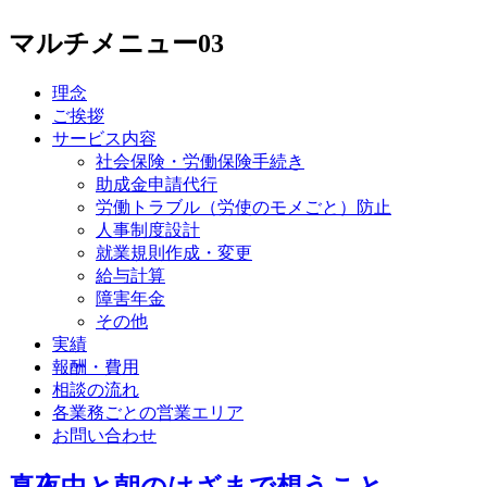
マルチメニュー03
理念
ご挨拶
サービス内容
社会保険・労働保険手続き
助成金申請代行
労働トラブル（労使のモメごと）防止
人事制度設計
就業規則作成・変更
給与計算
障害年金
その他
実績
報酬・費用
相談の流れ
各業務ごとの営業エリア
お問い合わせ
真夜中と朝のはざまで想うこと