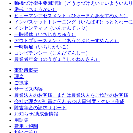
動機づけ衛生要因理論（どうきづけえいせいよういんり
懲戒（ちょうかい）
ヒューマンアセスメント（ひゅーまんあせすめんと）
インバスケットトレーニング（いんばすけっととれーに
インセンティブ（いんせんてぃぶ）
一時帰休（いちじききゅう）
アウトプレースメント（あうとぷれーすめんと）
一時解雇（いちじかいこ）
コンピテンシー（こんぴてんしー）
農業者年金（のうぎょうしゃねんきん）
事務所概要
理念
ご挨拶
サービス内容
農業法人のお客様、または農業法人をご検討のお客様
会社の理念が社員に伝わるES人事制度・クレド作成
障害年金の請求サポート
お知らせ/助成金情報
用語集
費用・報酬
相談の流れ