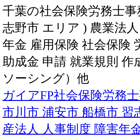
千葉の社会保険労務士事務所
志野市 エリア ) 農業法
年金 雇用保険 社会保険 
助成金 申請 就業規則 作
ソーシング）他
ガイアFP社会保険労務士
市川市 浦安市 船橋市 習
産法人 人事制度 障害年金