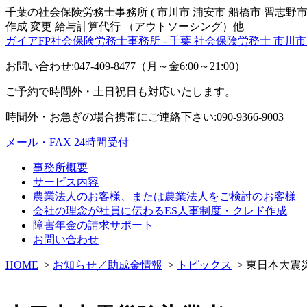
千葉の社会保険労務士事務所 ( 市川市 浦安市 船橋市 習志野市
作成 変更 給与計算代行 （アウトソーシング）他
ガイアFP社会保険労務士事務所 - 千葉 社会保険労務士 市川市
お問い合わせ:047-409-8477（月～金6:00～21:00）
ご予約で時間外・土日祝日も対応いたします。
時間外・お急ぎの場合携帯にご連絡下さい:090-9366-9003
メール・FAX 24時間受付
事務所概要
サービス内容
農業法人のお客様、または農業法人をご検討のお客様
会社の理念が社員に伝わるES人事制度・クレド作成
障害年金の請求サポート
お問い合わせ
HOME
>
お知らせ／助成金情報
>
トピックス
> 東日本大震