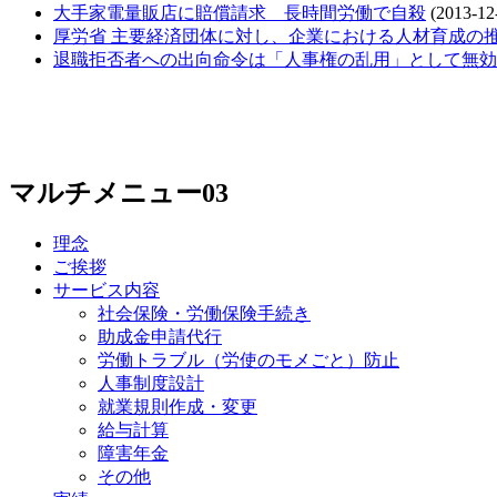
大手家電量販店に賠償請求 長時間労働で自殺
(2013-12-
厚労省 主要経済団体に対し、企業における人材育成の
退職拒否者への出向命令は「人事権の乱用」として無効
マルチメニュー03
理念
ご挨拶
サービス内容
社会保険・労働保険手続き
助成金申請代行
労働トラブル（労使のモメごと）防止
人事制度設計
就業規則作成・変更
給与計算
障害年金
その他