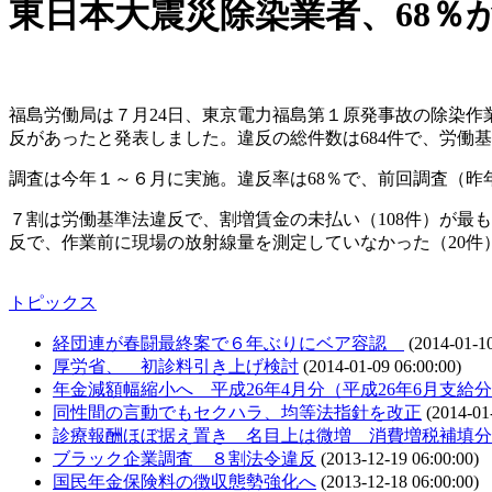
東日本大震災除染業者、68％
福島労働局は７月24日、東京電力福島第１原発事故の除染作業
反があったと発表しました。違反の総件数は684件で、労
調査は今年１～６月に実施。違反率は68％で、前回調査（昨年
７割は労働基準法違反で、割増賃金の未払い（108件）が最
反で、作業前に現場の放射線量を測定していなかった（20件
トピックス
経団連が春闘最終案で６年ぶりにベア容認
(2014-01-10
厚労省、 初診料引き上げ検討
(2014-01-09 06:00:00)
年金減額幅縮小へ 平成26年4月分（平成26年6月支給
同性間の言動でもセクハラ、均等法指針を改正
(2014-01-
診療報酬ほぼ据え置き 名目上は微増 消費増税補填分
ブラック企業調査 ８割法令違反
(2013-12-19 06:00:00)
国民年金保険料の徴収態勢強化へ
(2013-12-18 06:00:00)