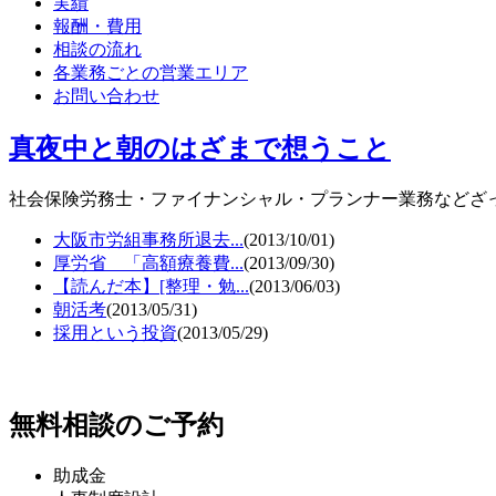
実績
報酬・費用
相談の流れ
各業務ごとの営業エリア
お問い合わせ
真夜中と朝のはざまで想うこと
社会保険労務士・ファイナンシャル・プランナー業務などざ
大阪市労組事務所退去...
(2013/10/01)
厚労省 「高額療養費...
(2013/09/30)
【読んだ本】[整理・勉...
(2013/06/03)
朝活考
(2013/05/31)
採用という投資
(2013/05/29)
無料相談のご予約
助成金