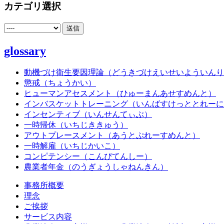
カテゴリ選択
glossary
動機づけ衛生要因理論（どうきづけえいせいよういんり
懲戒（ちょうかい）
ヒューマンアセスメント（ひゅーまんあせすめんと）
インバスケットトレーニング（いんばすけっととれーに
インセンティブ（いんせんてぃぶ）
一時帰休（いちじききゅう）
アウトプレースメント（あうとぷれーすめんと）
一時解雇（いちじかいこ）
コンピテンシー（こんぴてんしー）
農業者年金（のうぎょうしゃねんきん）
事務所概要
理念
ご挨拶
サービス内容