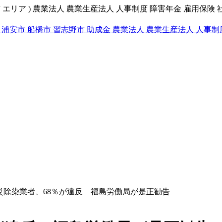
 エリア ) 農業法人 農業生産法人 人事制度 障害年金 雇用保険 
 浦安市 船橋市 習志野市 助成金 農業法人 農業生産法人 人事制
災除染業者、68％が違反 福島労働局が是正勧告